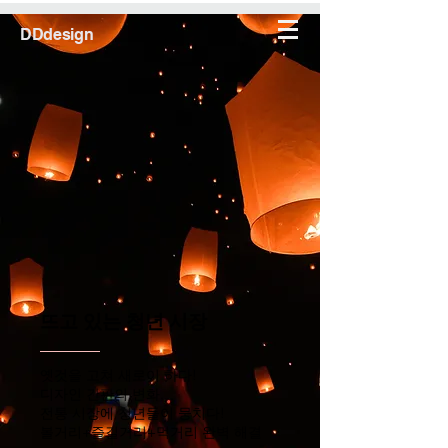
DDdesign
​뜨고 있는 청년 시장
​옛것을 고쳐 새로이 하다!
디자인 간판의 변화,
전통 시장에 청년들이 뭉치다!
​볼거리+즐길거리+먹거리 완벽 해결