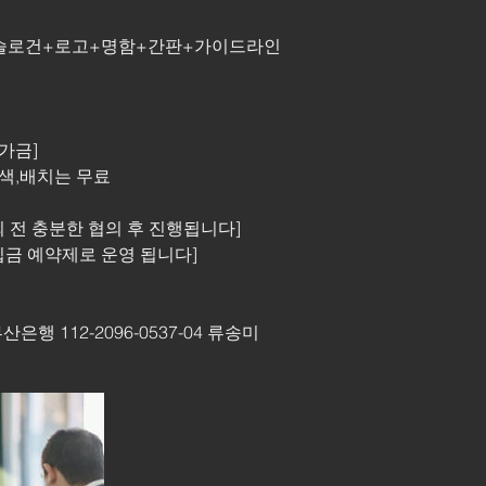
슬로건+로고+명함+간판+가이드라인
가금]
 색,배치는 무료
 전 충분한 협의 후 진행됩니다]
입금 예약제로 운영 됩니다]
은행 112-2096-0537-04 류송미