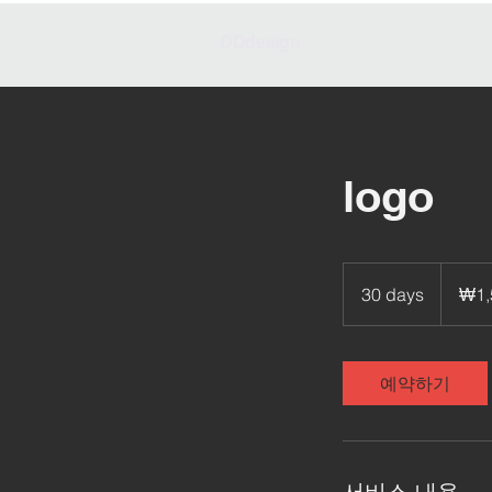
DDdesign
logo
1,500,00
대
30 days
3
₩1,
한
민
0
국
d
원
a
예약하기
y
s