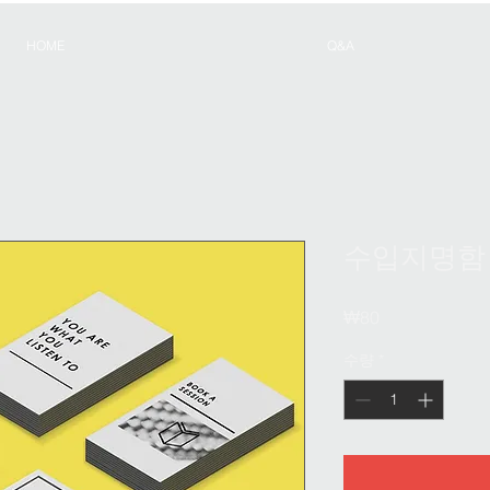
HOME
Q&A
수입지명함
가
₩80
격
수량
*