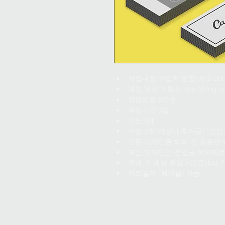
작업내용:수입지 명함[최소 200
재질 블로그 참조 http://blog.na
작업비용:8만원
작업기간:3일~
시안:3개
수정:2회[이상시 추가금] *간단
모든 디자인은 의뢰 전 충분한
모든 디자인은 선입금 예약제로
결제 후 예약 완료 >입금계좌 안내 
카드결제 [페이팔] 가능